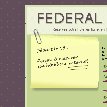
Fed
sit
le 
sim
En
ww
Au
ww
En
ww
En
ww